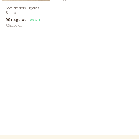
Sofá de dois lugares
Saiote
R$1.190,00
-
-8
%
OFF
R$1.100,00