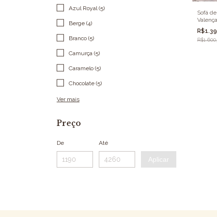
Azul Royal (5)
Sofá de
Valenç
Berge (4)
R$1.3
Branco (5)
R$1.600
Camurça (5)
Caramelo (5)
Chocolate (5)
Ver mais
Preço
De
Até
Aplicar