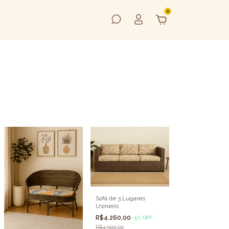
0
Sofá de 3 Lugares
Usineiro
R$4.260,00
-
5
%
OFF
R$4.500,00