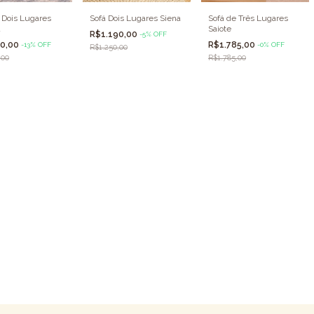
 Dois Lugares
Sofá Dois Lugares Siena
Sofá de Três Lugares
a
Saiote
R$1.190,00
-
5
%
OFF
90,00
R$1.785,00
-
13
%
OFF
-
0
%
OFF
R$1.250,00
,00
R$1.785,00